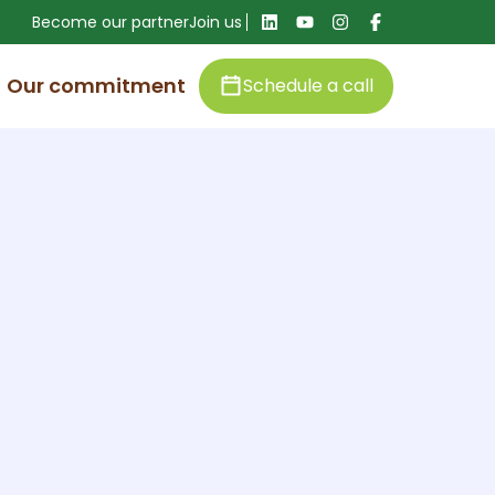
Become our partner
Join us
Our commitment
Schedule a call